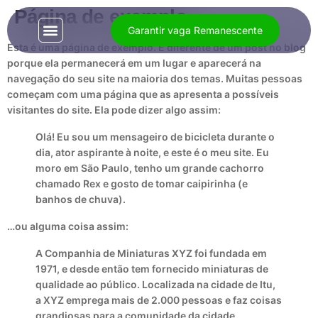
Página de exemplo
Garantir vaga Remanescente
Esta é uma página de exemplo. É diferente de um post no blog
porque ela permanecerá em um lugar e aparecerá na
navegação do seu site na maioria dos temas. Muitas pessoas
começam com uma página que as apresenta a possíveis
visitantes do site. Ela pode dizer algo assim:
Olá! Eu sou um mensageiro de bicicleta durante o
dia, ator aspirante à noite, e este é o meu site. Eu
moro em São Paulo, tenho um grande cachorro
chamado Rex e gosto de tomar caipirinha (e
banhos de chuva).
…ou alguma coisa assim:
A Companhia de Miniaturas XYZ foi fundada em
1971, e desde então tem fornecido miniaturas de
qualidade ao público. Localizada na cidade de Itu,
a XYZ emprega mais de 2.000 pessoas e faz coisas
grandiosas para a comunidade da cidade.